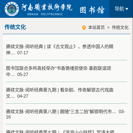
导航
传统文化
本站首页
>
传统文化
赓续文脉·阅听经典 | 读《古文观止》，参透中国人的精
神… 07-17
图书馆联合多所高校举办“书香铸魂担使命 墨韵联谊颂
中… 05-27
赓续文脉·阅听经典第九期 | 看杂剧、传奇解锁古代戏曲
文… 04-27
赓续文脉·阅听经典第八期 | 跟随“三言二拍”解锁明代市… 03-
16
赓续文脉·阅听经典第七期｜《浪浪山小妖怪》咒语大揭