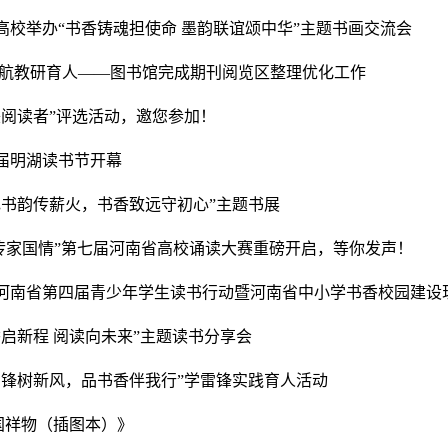
高校举办“书香铸魂担使命 墨韵联谊颂中华”主题书画交流会
护航教研育人——图书馆完成期刊阅览区整理优化工作
美阅读者”评选活动，邀您参加！
届明湖读书节开幕
色书韵传薪火，书香致远守初心”主题书展
声传家国情”第七届河南省高校诵读大赛重磅开启，等你发声！
河南省第四届青少年学生读书行动暨河南省中小学书香校园建设
香启新程 阅读向未来”主题读书分享会
雷锋树新风，品书香伴我行”学雷锋实践育人活动
中国祥物（插图本）》