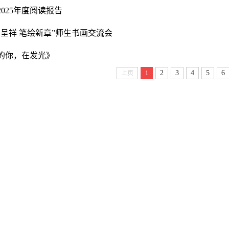
025年度阅读报告
呈祥 笔绘新章”师生书画交流会
的你，在发光》
2
3
4
5
6
上页
1