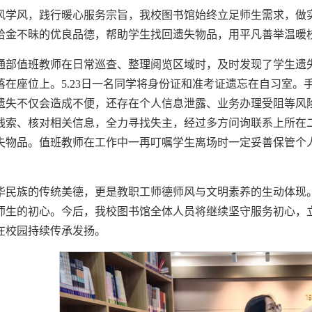
风学风，践行暖心服务宗旨，我校图书馆始终立足师生需求，做
拾金不昧的优良品德，帮助学生找回遗失物品，用平凡善举温暖
通部值班教师在日常巡查、整理阅览区域时，及时发现了学生遗失
落在座位上。5.23日一名同学将身份证和准考证遗忘在自习室
遗失不仅会造成不便，还存在个人信息泄露、业务办理受阻等风
线索、核对相关信息，全力寻找失主，经过多方问询联系上所在
失物品。值班教师在工作中一再叮嘱学生离场时一定妥善保管个
。
华民族的传统美德，更是教职工师德师风与文明素养的生动体现
师生的初心。今后，我校图书馆全体人员将继续坚守服务初心，
在校园持续传承发扬。