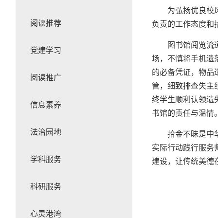
为弘扬优良校
阅读推荐
负责的工作态度和
图书馆阅览流
党建学习
场，不慎将手机遗
的必备凭证，物品
阅读推广
管，细致排查失主
终学生顺利认领遗
信息素养
书馆的责任与温情
法治园地
拾金不昧是中
实际行动践行服务
学科服务
建设，让传统美德
科研服务
心灵港湾