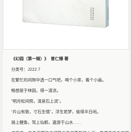
《幻园（第一辑）》 曾仁臻 著
分类号：J222.7
在繁忙的间隙中透一口气吧，喝个小茶，看个小画。
畅想居于林园，得一清凉。
“明月松间照，清泉石上流”。
“片山有致，寸石生情”，浮生若梦，偷得半日闲。
骑上鲤鱼，驾上仙鹤，遨游于山水……