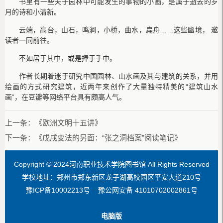
书里有一些关于园林中可能发生的事物的小画，是属于逝去的岁
月的诗和小清新。
云端，高台，山石，鸣涧，小桥，曲水，扁舟……这些幽境， 邀
读者一同前往。
不如居于其中，或是捧于手中。
作者长期着迷于研究中国园林、山水画及其与建筑的关系，并用
绘画的方式研究建筑，近两年来创作了大量独特精美的“建筑山水
画”，在豆瓣等网络平台具有颇高人气。
上一条：
《欧洲文明十五讲》
下一条：
《戊戌变法的另面：“张之洞档案”阅读笔记》
Copyright © 2024河南职业技术学院图书馆 All Rights Reserved
学校地址：郑州市郑东新区龙子湖高校园区平安大道210号
豫ICP备10002213号 豫公网安备 41010702002861号
电脑版