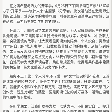
在充满希望与活力的开学季，9月25日下午图书馆在五楼513室举
办了“开学季——筑梦未来”主题读书分享会。此次活动旨在激发师生
的阅读热情，营造浓厚的书香氛围，引导师生在阅读中启迪智慧、涵
养品格，助力师生在新学期筑梦前行。
分享会上，四位同学带着各自的感悟，为大家解锁阅读与成长的
多元可能。王义凯同学以自我成长经历为线索，分享从书中汲取力
量、突破困境的故事，让大家看见阅读如何陪伴一个人蜕变；吴承哲
同学用自己的“私人书单”，细数那些曾触动他的好书，从情节到感
悟，带大家发现阅读的别样趣味；杨牧青同学畅谈个人梦想，讲述文
字如何为他的逐梦之路点亮方向，让我们感受到梦想与书籍碰撞的火
花；白浩同学为大家解读名著，跳出常规视角，挖掘经典作品中隐藏
的思想宝藏，带大家重新认识文学的魅力。
精彩不止于此！个人分享环节后，是“文学知识抢答”活动。无论
是课本里的经典名句，还是文学史上的趣味常识，只要你敢答、会
答，就能把文创DIY小扇子和定制书签带走。实用又有文艺气息的文
创作品，既是对知识的奖励，更是阅读记忆的美好载体，活动在温馨
的氛围中落下帷幕。
在新学期里，让我们以书为友，以梦为马，不断充实自己，提升
素养，为实现个人价值和学校的发展目标而努力奋斗。图书馆也将继