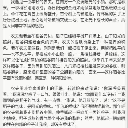
我遇见一位年轻的农夫，在南方一个充满阳光的小镇。那时是春
末，一季稻谷刚刚收成，春日阳光的金线如雨倾盆地泼在温暖的土地
上，牵牛花在篱笆上缠绵盛开，苦苓树上岛雀追逐，竹林里的笋子正
纷纷绽出土地。细心地聆听植物突破土地、在阳光下成长的声音，真
是人间非常幸福的感觉。
农夫和我坐在稻谷旁边，稻子已经铺平摊开在场上。由于阳光的
照射，稻谷闪耀着金色的光泽，农夫的皮肤也染上了一种强悍的铜
色。我在农夫家做客。刚刚是我们一起把稻子倒出来，用犁耙推平的
——也不是推平，是推成小小山脉一般，一条棱线接着一条棱线，这
样可以让“山脉”两边的稻谷同时接受阳光的照射。似乎几千年来就是
这样晒谷子，因为等到阳光晒过，八爪耙把棱线推进原来的谷底，则
稻谷翻身，原来埋在里面的谷子全翻到向阳的一面来——这样晒谷比
平面有效而均衡，简直是一种阴阳哲学。
农夫用斗笠扇着脸上的汗珠，转过脸来对我说：“你深呼吸看
看。”我深深地吸了一口气，缓缓吐出。他说：“你闻到什么没有？”“我
闻到的是稻子的气味，有一点香。”我说。他开颜笑了，说：“这不是
稻子的气味，是阳光的香味。”阳光的香味？我不解地望着他。那年轻
的农夫领着我走到稻谷中间，伸手抓起一把向阳一面的谷子，叫我用
力地嗅，稻子成熟的香气整个扑进我的胸腔；然后，他抓起一把向阴
的埋在内部的谷子让我嗅，却没有香味了。