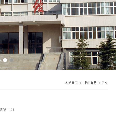
本站首页
>
书山有路
> 正文
2 浏览：
124