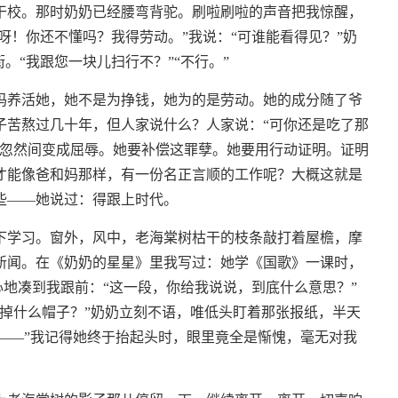
干校。那时奶奶已经腰弯背驼。刷啦刷啦的声音把我惊醒，
呀！你还不懂吗？我得劳动。”我说：“可谁能看得见？”奶
。“我跟您一块儿扫行不？”“不行。”
妈养活她，她不是为挣钱，她为的是劳动。她的成分随了爷
子苦熬过几十年，但人家说什么？人家说：“可你还是吃了那
熬忽然间变成屈辱。她要补偿这罪孽。她要用行动证明。证明
才能像爸和妈那样，有一份名正言顺的工作呢？大概这就是
些——她说过：得跟上时代。
下学习。窗外，风中，老海棠树枯干的枝条敲打着屋檐，摩
新闻。在《奶奶的星星》里我写过：她学《国歌》一课时，
心地凑到我跟前：“这一段，你给我说说，到底什么意思？”
掉什么帽子？”奶奶立刻不语，唯低头盯着那张报纸，半天
奶——”我记得她终于抬起头时，眼里竟全是惭愧，毫无对我