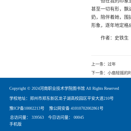
但在我的印象
甚至一切有形，飘
奶，陪伴着她，围
形象，逐年地定格
作者：史铁生
上一条：过年
下一条：小扇轻摇的
Copyright © 2024河南职业技术学院图书馆 All Rights Reserved
学校地址：郑州市郑东新区龙子湖高校园区平安大道210号
豫ICP备10002213号
豫公网安备 41010702002861号
总访问量：
339563
今日访问量：
00045
手机版