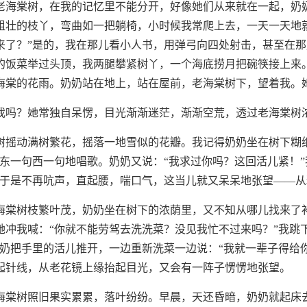
老海棠树，在我的记忆里不能分开，好像她们从来就在一起，奶
粗壮的枝丫，弯曲如一把躺椅，小时候我常爬上去，一天一天地
来了？”是的，我在那儿看小人书，用弹弓向四处射击，甚至在那
的饭菜举过头顶，我两腿攀紧树丫，一个海底捞月把碗筷接上来。
海棠的花雨。奶奶站在地上，站在屋前，老海棠树下，望着我。
我吗？她常独自呆愣，目光渐渐迷茫，渐渐空荒，透过老海棠树
树摇动满树繁花，摇落一地雪似的花瓣。我记得奶奶坐在树下糊
上东一句西一句地唱歌。奶奶又说：“我求过你吗？这回活儿紧！
奶于是不再吭声，直起腰，喘口气，这当儿就又呆呆地张望——
海棠树枝繁叶茂，奶奶坐在树下的浓荫里，又不知从哪儿找来了
她冲我喊：“你就不能劳驾去洗洗菜？没见我忙不过来吗？”我跳
奶奶把手里的活儿推开，一边重新洗菜一边说：“我就一辈子得给
起针线，从老花镜上缘抬起目光，又会有一阵子愣愣地张望。
海棠树照旧果实累累，落叶纷纷。早晨，天还昏暗，奶奶就起床