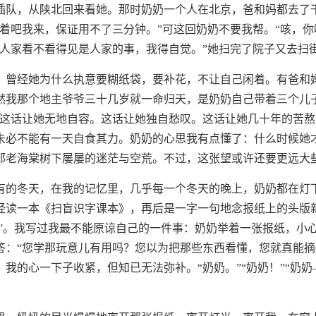
插队，从陕北回来看她。那时奶奶一个人在北京，爸和妈都去了
歇着吧我来，保证用不了三分钟。”可这回奶奶不要我帮。“咳，你
人家看不看得见是人家的事，我得自觉。”她扫完了院子又去扫街
，曾经她为什么执意要糊纸袋，要补花，不让自己闲着。有爸和
然我那个地主爷爷三十几岁就一命归天，是奶奶自己带着三个儿
”这话让她无地自容。这话让她独自愁叹。这话让她几十年的苦
未必不能有一天自食其力。奶奶的心思我有点懂了：什么时候她
那老海棠树下屡屡的迷茫与空荒。不过，这张望或许还要更远大
有的冬天，在我的记忆里，几乎每一个冬天的晚上，奶奶都在灯
经读一本《扫盲识字课本》，再后是一字一句地念报纸上的头版
孔声”。我写过我最不能原谅自己的一件事：奶奶举着一张报纸，小
答：“您学那玩意儿有用吗？您以为把那些东西看懂，您就真能摘
。我的心一下子收紧，但知已无法弥补。“奶奶。”“奶奶！”“奶