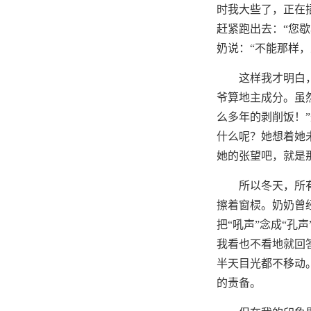
时我大些了，正在
赶紧跑出去：“您
奶说：“不能那样，
这样我才明白
爷算地主成分。虽
么多年的剥削饭！
什么呢？她想着她
她的张望吧，就是
所以冬天，所
擦着窗棂。奶奶曾
把“吼声”念成“
我看也不看地就回
半天目光都不移动
的责备。