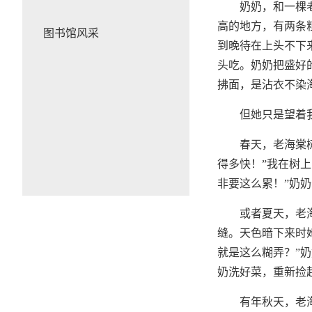
奶奶，和一棵
高的地方，有两条
图书馆风采
到晚待在上头不下
头吃。奶奶把盛好
拂面，是沾衣不染
但她只是望着
春天，老海棠
得多快！”我在树
非要这么累！”奶
或者夏天，老
缝。天色暗下来时
就是这么糊弄？”
奶洗好菜，重新捡
有年秋天，老