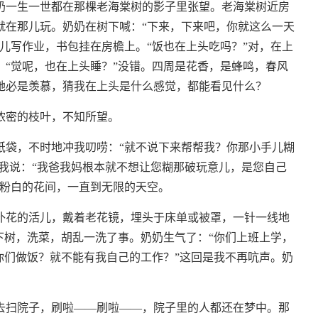
奶一生一世都在那棵老海棠树的影子里张望。老海棠树近房
就在那儿玩。奶奶在树下喊：“下来，下来吧，你就这么一天
儿写作业，书包挂在房檐上。“饭也在上头吃吗？”对，在上
“觉呢，也在上头睡？”没错。四周是花香，是蜂鸣，春风
她必是羡慕，猜我在上头是什么感觉，都能看见什么？
浓密的枝叶，不知所望。
纸袋，不时地冲我叨唠：“就不说下来帮帮我？你那小手儿糊
”我说：“我爸我妈根本就不想让您糊那破玩意儿，是您自己
从粉白的花间，一直到无限的天空。
补花的活儿，戴着老花镜，埋头于床单或被罩，一针一线地
下树，洗菜，胡乱一洗了事。奶奶生气了：“你们上班上学，
你们做饭？就不能有我自己的工作？”这回是我不再吭声。奶
去扫院子，刷啦——刷啦——，院子里的人都还在梦中。那