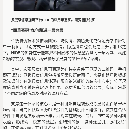
多层级信息加密平台HIDE的应用示意图。研究团队供图
“四重密码”如何藏进一层涂层
传统防伪技术多依赖图案、防伪码、颜色变化或特定光学响应等
单一特征，识别方式一旦被摸清，伪造风险也会随之上升。相比之
下，HIDE的优势在于能够把不同层级的信息整合进同一层材料，构建
起横跨宏观、微观、纳米和分子尺度的“四重密码”系统。
其中，宏观尺度信息可表现为在特定条件下显现的二维码，手机
即可读取；显微尺度信息包括微图案和衍射图样，需要借助显微镜或
激光识别；纳米尺度信息体现在蛋白纳米纤维的结构排布中；分子尺
度信息则直接编码在DNA序列里。这层看似普通的涂层，实际上承载
了不同层级的信息及对应的读取方式。
支撑这一体系的核心，是一种能够自组装形成涂层的蛋白纳米纤
维材料。研究团队以人源FUS蛋白为基础设计重组蛋白，使其在合适
条件下自发组装成纳米纤维，并附着在玻璃、铝片、PET等多种材料
表面，形成均一稳定的涂层。更特别的是，这种涂层几乎是“隐形”
的：在玻璃表面，其可见光透过率超过94%。