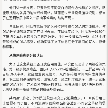
他们进一步发现，只要改变不同蛋白的混合方式和加入顺序，就
能形成结构各异的纳米纤维网络。进而通过专业设备加以识别，相当
于在透明涂层中埋入一层肉眼难辨的“结构密码”。
与此同时，团队在涂层中加入可特异性结合DNA的功能模块，使
DNA分子能够稳定固定在涂层表面。在具体实验中，团队将一段30个
字符的文本信息转换为二进制数据，并进一步编码为一条由128个核
苷酸组成的DNA序列，成功实现了文字信息在分子层面的写入、存储
和读取。
从快速验真到分级认证
为了让这套系统具备现实应用价值，研究团队设计了两级检测策
略。第一级是快速筛查。团队引入Cas12a检测系统，一旦样品中存在
目标DNA序列，就会触发荧光信号，从而在较短时间内完成真伪判
断。第二级则是深度核验，研究人员可通过扩增和测序，进一步读取
完整DNA序列，并还原其中编码的信息。前者适用于现场快速验真，
后者则适用于高价值物品的精确身份确认。
共同通讯作者、深圳先进院副研究员安柏霖表示，HIDE的分层设
计使得不同价值、不同流通场景的物品能够适配不同安全等级的需