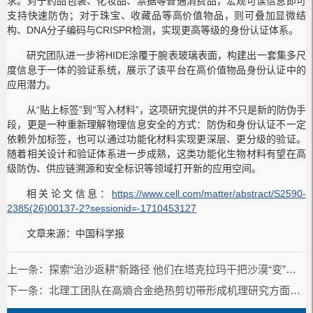
求。对于药品包装、化妆品、票据等普通消费品，宏观可读信息即可
支持快速防伪；对于珠宝、收藏品等高价值物品，则可叠加显微结
构、DNA分子编码与CRISPR检测，实现更高等级的身份认证体系。
研究团队进一步将HIDE涂覆于腕表玻璃表面，构建出一套集多尺
度信息于一体的验证系统，展示了该平台在高价值物品身份认证中的
应用潜力。
从“贴上标签”到“写入材料”，这项研究提供的并不只是新的防伪手
段，更是一种重新理解物理信息安全的方式：防伪和身份认证不一定
依赖外加标签，也可以通过功能化材料实现更深层、更分级的验证。
随着相关设计和验证体系进一步成熟，这类功能化生物材料有望在高
级防伪、供应链溯源和安全标识等领域打开新的应用空间。
相关论文信息：
https://www.cell.com/matter/abstract/S2590-
2385(26)00137-2?sessionid=-1710453127
文章来源：中国科学报
上一条：
探索“治沙返耕”新路径 他们在塔克拉玛干把沙漠“变”麦田
下一条：
北理工团队在高熵合金绝热剪切带形成机理研究方面取得新进展