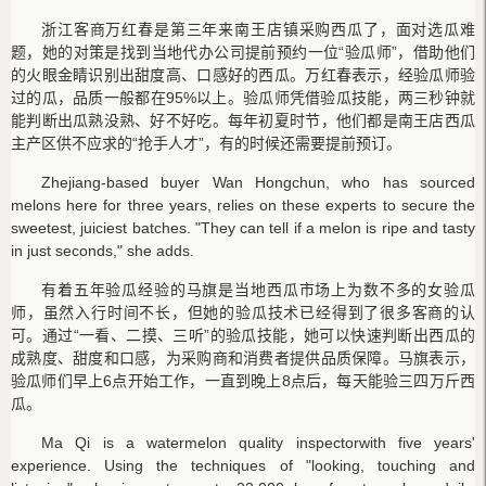
浙江客商万红春是第三年来南王店镇采购西瓜了，面对选瓜难
题，她的对策是找到当地代办公司提前预约一位“验瓜师”，借助他们
的火眼金睛识别出甜度高、口感好的西瓜。万红春表示，经验瓜师验
过的瓜，品质一般都在95%以上。验瓜师凭借验瓜技能，两三秒钟就
能判断出瓜熟没熟、好不好吃。每年初夏时节，他们都是南王店西瓜
主产区供不应求的“抢手人才”，有的时候还需要提前预订。
Zhejiang-based buyer Wan Hongchun, who has sourced
melons here for three years, relies on these experts to secure the
sweetest, juiciest batches. "They can tell if a melon is ripe and tasty
in just seconds," she adds.
有着五年验瓜经验的马旗是当地西瓜市场上为数不多的女验瓜
师，虽然入行时间不长，但她的验瓜技术已经得到了很多客商的认
可。通过“一看、二摸、三听”的验瓜技能，她可以快速判断出西瓜的
成熟度、甜度和口感，为采购商和消费者提供品质保障。马旗表示，
验瓜师们早上6点开始工作，一直到晚上8点后，每天能验三四万斤西
瓜。
Ma Qi is a watermelon quality inspectorwith five years'
experience. Using the techniques of "looking, touching and