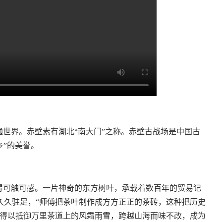
通世界。赤壁素有湖北“南大门”之称。赤壁古战场是中国古
乡”的美誉。
得可触可感。一片神奇的东方树叶，承载着数百年的贸易记
久久驻足，“师傅把茶叶制作成方方正正的茶砖，这种把历史
茶得以抵御万里茶道上的风霜雨雪，跨越山海而味不改，成为