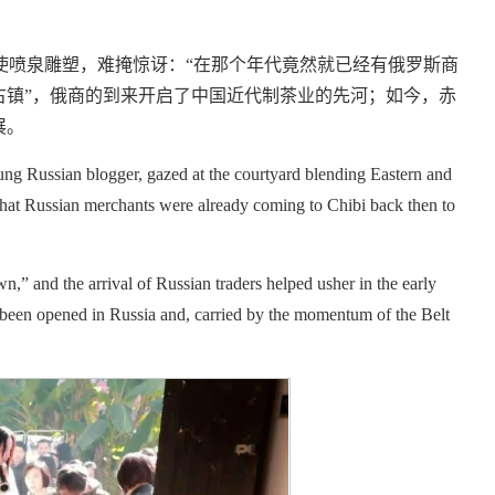
使喷泉雕塑，难掩惊讶：“在那个年代竟然就已经有俄罗斯商
古镇”，俄商的到来开启了中国近代制茶业的先河；如今，赤
展。
ung Russian blogger, gazed at the courtyard blending Eastern and
e that Russian merchants were already coming to Chibi back then to
,” and the arrival of Russian traders helped usher in the early
 been opened in Russia and, carried by the momentum of the Belt