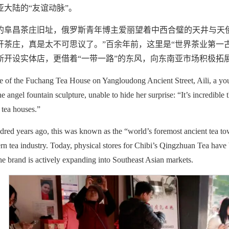
大陆的“友谊动脉”。
的阜昌茶庄旧址，俄罗斯青年博主爱丽望着中西合璧的天井与天
开茶庄，真是太不可思议了。”百余年前，这里是“世界茶业第一
斯开设实体店，更借着“一带一路”的东风，向东南亚市场积极拓
te of the Fuchang Tea House on Yangloudong Ancient Street, Aili, a yo
e angel fountain sculpture, unable to hide her surprise: “It’s incredibl
 tea houses.”
red years ago, this was known as the “world’s foremost ancient tea town
rn tea industry. Today, physical stores for Chibi’s Qingzhuan Tea have
the brand is actively expanding into Southeast Asian markets.