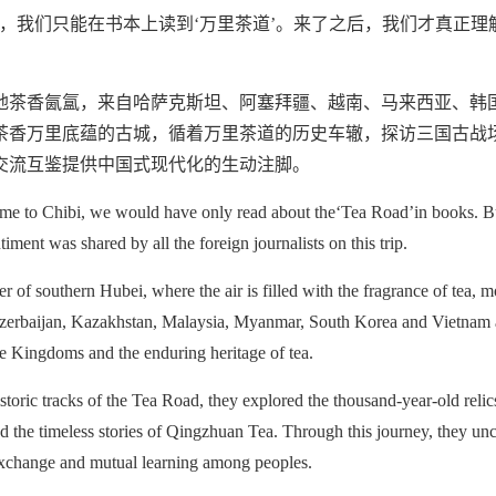
壁，我们只能在书本上读到‘万里茶道’。来了之后，我们才真正理
地茶香氤氲，来自哈萨克斯坦、阿塞拜疆、越南、马来西亚、韩国
茶香万里底蕴的古城，循着万里茶道的历史车辙，探访三国古战
交流互鉴提供中国式现代化的生动注脚。
me to Chibi, we would have only read about the‘Tea Road’in books. But
iment was shared by all the foreign journalists on this trip.
ter of southern Hubei, where the air is filled with the fragrance of tea
zerbaijan, Kazakhstan, Malaysia, Myanmar, South Korea and Vietnam arriv
e Kingdoms and the enduring heritage of tea.
storic tracks of the Tea Road, they explored the thousand-year-old reli
d the timeless stories of Qingzhuan Tea. Through this journey, they u
exchange and mutual learning among peoples.