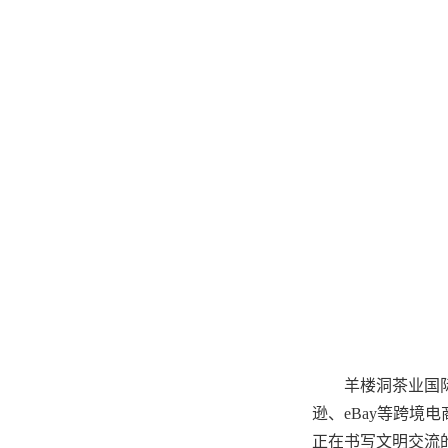
羊楼洞茶业国
逊、eBay等跨境
正在书写文明交流