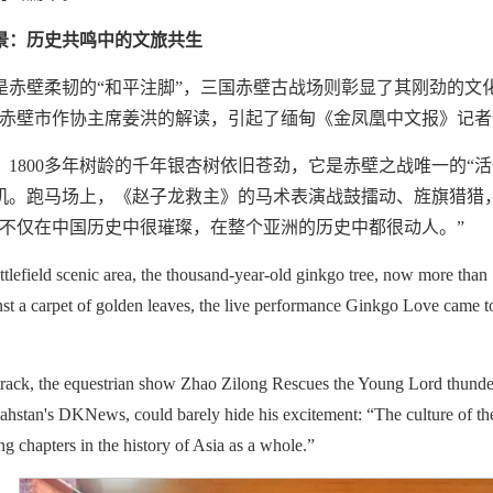
景：历史共鸣中的文旅共生
是赤壁柔韧的“和平注脚”，三国赤壁古战场则彰显了其刚劲的文
”赤壁市作协主席姜洪的解读，引起了缅甸《金凤凰中文报》记
，1800多年树龄的千年银杏树依旧苍劲，它是赤壁之战唯一的“
机。跑马场上，《赵子龙救主》的马术表演战鼓擂动、旌旗猎猎
化不仅在中国历史中很璀璨，在整个亚洲的历史中都很动人。”
ttlefield scenic area, the thousand-year-old ginkgo tree, now more than 1
nst a carpet of golden leaves, the live performance Ginkgo Love came to
etrack, the equestrian show Zhao Zilong Rescues the Young Lord thund
zahstan's DKNews, could barely hide his excitement: “The culture of the 
g chapters in the history of Asia as a whole.”