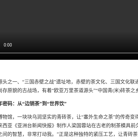
源头之一、“三国赤壁之战”遗址地，赤壁的茶文化、三国文化联
存原貌的古战场，有着“欧亚万里茶道源头”“中国青(米)砖茶之
密码：从“边销茶”到“世界饮”
博物馆，一块块乌润坚实的青砖茶，让“塞外生命之茶”的传奇变
来西亚《亚洲台新闻快报》制作人梁国蓉站在古老的制茶模具前
之间的智慧，非常打动我。”正是这种独特的紧压工艺，让青砖