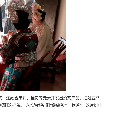
茶，还融合茉莉、桂花等元素开发出奶茶产品，通过亚马
到这杯茶。”从“边销茶”到“健康茶”“时尚茶”，这片树叶